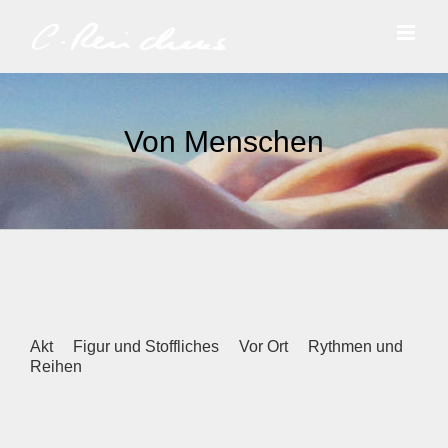
Zum
Inhalt
springen
Von Menschen
Akt
Figur und Stoffliches
Vor Ort
Rythmen und
Reihen